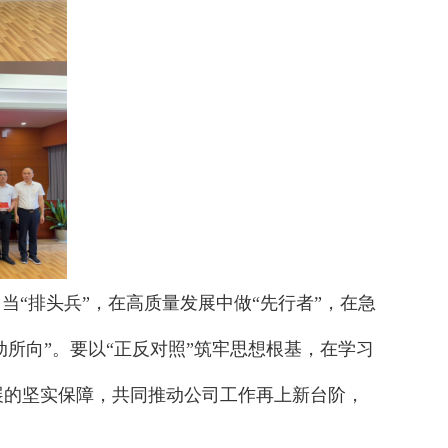
“排头兵”，在高质量发展中做“先行者”，在急
动所向”。要以“正反对照”筑牢思想根基，在学习
展的坚实保障，共同推动公司工作再上新台阶，