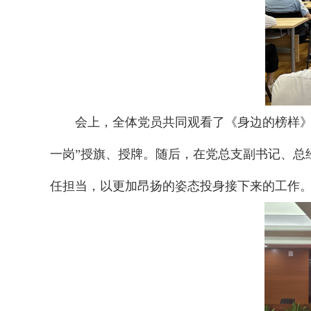
会上，全体党员共同观看了《身边的榜样》宣传
一岗”授旗、授牌。随后，在党总支副书记、总
任担当，以更加昂扬的姿态投身接下来的工作