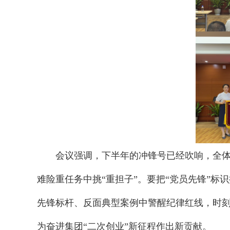
会议强调，下半年的冲锋号已经吹响，全体“两
难险重任务中挑“重担子”。要把“党员先锋”标
先锋标杆、反面典型案例中警醒纪律红线，时
为奋进集团“二次创业”新征程作出新贡献。