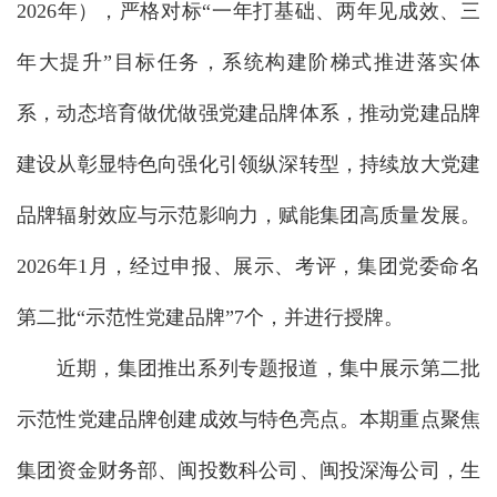
2026年），严格对标“一年打基础、两年见成效、三
年大提升”目标任务，系统构建阶梯式推进落实体
系，动态培育做优做强党建品牌体系，推动党建品牌
建设从彰显特色向强化引领纵深转型，持续放大党建
品牌辐射效应与示范影响力，赋能集团高质量发展。
2026年1月，经过申报、展示、考评，集团党委命名
第二批“示范性党建品牌”7个，并进行授牌。
近期，集团推出系列专题报道，集中展示第二批
示范性党建品牌创建成效与特色亮点。本期重点聚焦
集团资金财务部、闽投数科公司、闽投深海公司，生