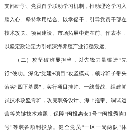
支部研学、党员自学联动学习机制，推动理论学习入
脑入心。坚持学用结合、以学促干，引导党员干部在
技术攻关、项目建设、市场拓展中走在前、作表率，
以坚定政治定力引领深海养殖产业行稳致远。
（二）攻坚破难显担当，以先锋力量锻造“先
行”硬功。深化“党建+项目”攻坚模式，领导班子带头
落实“四下基层”，实行项目挂帅、一线督战。组建党
员技术攻坚专班，攻克装备设计、海上拖带、调试运
营等关键技术难题，保障“闽投惠安1号”“闽投秀屿1
号”等装备顺利投放。健全党员“一区一岗两队”体