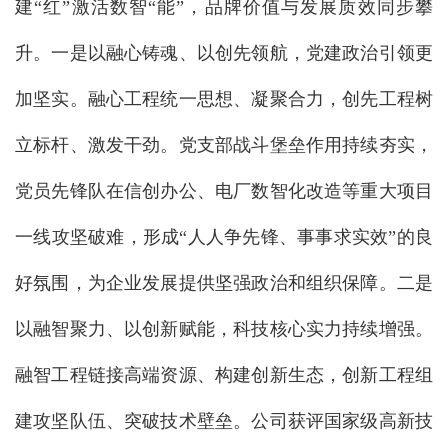
建“红”激活数智“能”，品牌价值与发展质效同步攀
升。一是以融心铸魂、以创先领航，党建政治引领更
加坚实。融心工程统一思想、凝聚合力，创先工程树
立标杆、激发干劲。党支部战斗堡垒作用持续夯实，
党员先锋队在信创办公、电厂数智化改造等重大项目
一线攻坚破难，形成“人人争先锋、事事求实效”的良
好氛围，为企业发展提供坚强政治和组织保障。二是
以融智聚力、以创新赋能，科技核心实力持续增强。
融智工程链接高端资源、构建创新生态，创新工程组
建攻坚队伍、突破技术壁垒。公司获评国家级高新技