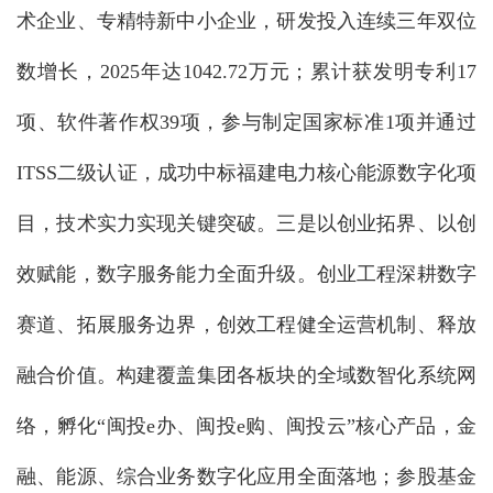
术企业、专精特新中小企业，研发投入连续三年双位
数增长，2025年达1042.72万元；累计获发明专利17
项、软件著作权39项，参与制定国家标准1项并通过
ITSS二级认证，成功中标福建电力核心能源数字化项
目，技术实力实现关键突破。三是以创业拓界、以创
效赋能，数字服务能力全面升级。创业工程深耕数字
赛道、拓展服务边界，创效工程健全运营机制、释放
融合价值。构建覆盖集团各板块的全域数智化系统网
络，孵化“闽投e办、闽投e购、闽投云”核心产品，金
融、能源、综合业务数字化应用全面落地；参股基金