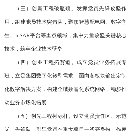
（三）创新工程破瓶颈。发挥党员先锋攻坚作
用，组建党员技术突击队，聚焦智慧配电网、数字孪
生、InSAR平台等重点领域，集中力量攻坚关键核心
技术，筑牢企业技术壁垒。
（四）创业工程拓赛道。成立党员业务拓展专
班，立足集团数字化转型需求，面向各板块输出定制
化数字解决方案，构建全域数智化系统网络，稳步推
动业务市场化拓展。
（五）创先工程树标杆。设立党员责任区、示范
岗、先锋队，引导党员在重大项目一线亮身份、作表