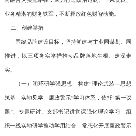
向融合为实施路径，聚力打造政治过硬、作风优良、
业务精湛的财务铁军，不断释放红色财智动能。
二、创建举措
围绕品牌建设目标，坚持党建与主业同谋划、同
推进，以三项务实举措推动品牌落地生根、走深走
实。
（一）闭环研学强思想。构建“理论武装—思想
筑基—实地见学—廉政警示”学习体系，依托“第一议
题”、专题研讨、支部书记讲党课强化理论学习，组
织一线实地研学推动学用结合，常态化开展廉政警示