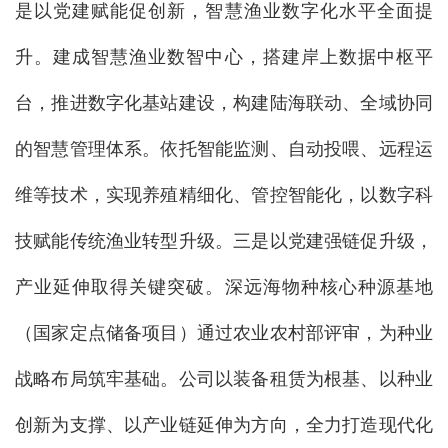
是以党建赋能促创新，智慧渔业数字化水平全面提
升。建成智慧渔业数智中心，搭建岸上数据中枢平
台，推进数字化基站建设，构建陆海联动、全域协同
的智慧管理体系。依托智能监测、自动投喂、远程运
维等技术，实现养殖精细化、管控智能化，以数字科
技赋能传统渔业转型升级。三是以党建强链促升级，
产业延伸取得关键突破。深远海物种核心种源基地
（国家定点储备项目）通过农业农村部评审，为种业
战略布局筑牢基础。公司以装备租赁为根基、以种业
创新为支撑、以产业链延伸为方向，全力打造现代化