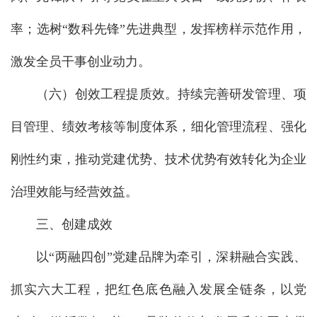
率；选树“数科先锋”先进典型，发挥榜样示范作用，
激发全员干事创业动力。
（六）创效工程提质效。持续完善研发管理、项
目管理、绩效考核等制度体系，细化管理流程、强化
刚性约束，推动党建优势、技术优势有效转化为企业
治理效能与经营效益。
三、创建成效
以“两融四创”党建品牌为牵引，深耕融合实践、
抓实六大工程，把红色底色融入发展全链条，以党