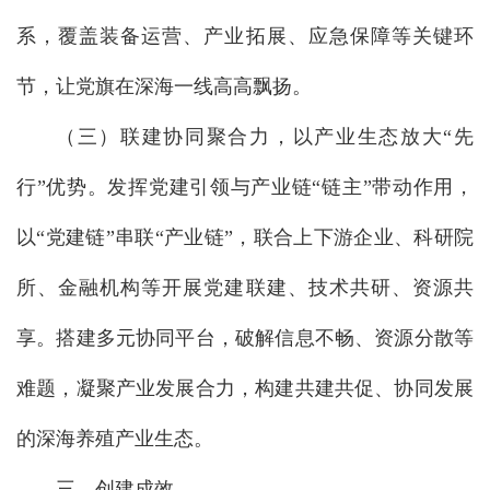
系，覆盖装备运营、产业拓展、应急保障等关键环
节，让党旗在深海一线高高飘扬。
（三）联建协同聚合力，以产业生态放大“先
行”优势。发挥党建引领与产业链“链主”带动作用，
以“党建链”串联“产业链”，联合上下游企业、科研院
所、金融机构等开展党建联建、技术共研、资源共
享。搭建多元协同平台，破解信息不畅、资源分散等
难题，凝聚产业发展合力，构建共建共促、协同发展
的深海养殖产业生态。
三、创建成效