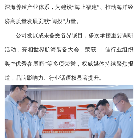
深海养殖产业体系，为建设“海上福建”、推动海洋经
济高质量发展贡献“闽投”力量。
公司发展成果备受各界瞩目，多次承接重要调研
活动，亮相世界航海装备大会，荣获“十佳行业组织
奖”“优秀参展商”等多项荣誉，权威媒体持续聚焦报
道，品牌影响力、行业话语权显著提升。