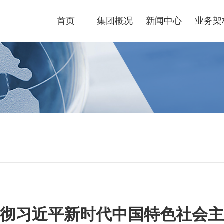
首页
集团概况
新闻中心
业务架
彻习近平新时代中国特色社会主