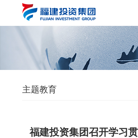
主题教育
福建投资集团召开学习贯