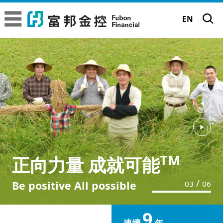
富邦金控
富邦金控
EN
關於富邦金控
富邦金控簡介
品牌故事
‹
經營委員會
品牌理念
永續發展
›
金控子公司成員
企業標誌
TM
TM
正向力量 成就可能
正向力量 成就可能
永續願景工程
公司治理
專業殊榮
/
Be positive All possible
Be positive All possible
04
06
TM
正向力量 成就可能
永續績效與獲獎
永續願景工程
公司治理現況
新聞中心
大事記
9
富邦65周年 | 前進65遇見新未來
永續行動實踐
董事長的話
年度績效成果
連續
年