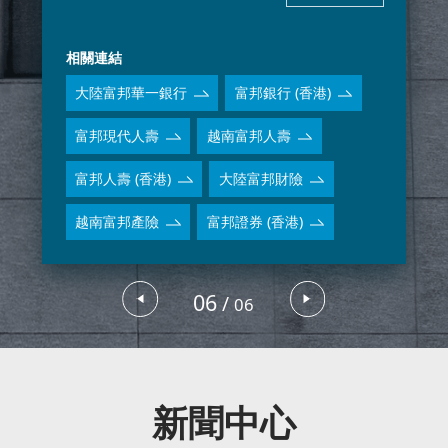
以客戶為中心，富邦產險用專業、熱情來守護客戶所
富邦產險官網
海外旅遊不便險
相關連結
富邦證券
大陸富邦華一銀行
富邦銀行 (香港)
據點
查詢
聯繫
富邦現代人壽
越南富邦人壽
客服
富邦人壽 (香港)
大陸富邦財險
富邦證券成立於 1988 年為經紀、承銷、自營與
富邦證券官網
24H 線上開戶
越南富邦產險
富邦證券 (香港)
富邦投信
據點
06
/
查詢
聯繫
06
‹
›
客服
富邦投信以建構全方位資產管理平台，多元化投資理念
富邦投信官網
ETF 趨勢 GO
新聞中心
海外子公司
據點及