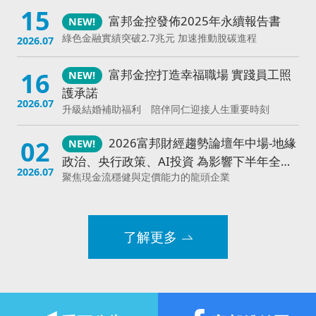
15
客服查詢
富邦金控發佈2025年永續報告書
大陸富邦華一銀行
富邦銀行 (香港)
富邦現代人壽
越
綠色金融實績突破2.7兆元 加速推動脫碳進程
2026.07
16
富邦金控打造幸福職場 實踐員工照
護承諾
2026.07
升級結婚補助福利 陪伴同仁迎接人生重要時刻
02
2026富邦財經趨勢論壇年中場-地緣
政治、央行政策、AI投資 為影響下半年全球
2026.07
聚焦現金流穩健與定價能力的龍頭企業
經濟三大主軸
「富邦 × 亞洲公益指數行動論壇」
28
串聯跨界力量 讓善意更具影響力
了解更多
《亞洲公益指數》：台灣企業參與度居亞洲前列 人才
2026.07
缺口成下一步挑戰
富邦金控連續16年榮獲《亞洲公司
02
治理》雜誌肯定