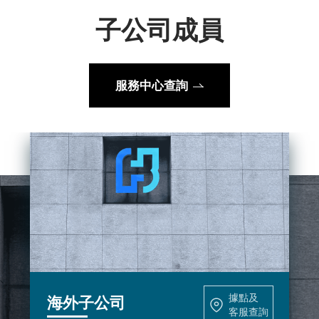
台北富邦銀行
富邦銀行(香港)
據點
子公司成員
智慧財產管理計畫及執行情況
董事進修
大陸富邦華一銀行
富邦產險
查詢
聯繫
客服
大陸富邦財險
越南富邦產險
公司治理相關文件
台北富邦銀行持續從客戶角度出發，結合領先的數位創新
服務中心查詢
富邦證券
富邦證券(香港)
台北富邦銀行官網
公平待客專區
富邦金控創投
富邦投信
富邦人壽
公司治理運作情形
據點
富邦基金(香港)
富邦期貨
查詢
聯繫
誠信經營運作情形
富邦投顧
富邦科技保代
客服
富邦人壽秉持保險業初衷，持續推出各項創新商品及服
風險管理組織及運作
富邦人壽官網
網路投保
富邦產險
獨立董事與稽核主管及會計師溝通情形
據點
查詢
聯繫
各項ISO證書-富邦金控及子公司
客服
據點及
海外子公司
客服查詢
富邦產險成立於 1961 年 4 月 19 日，為台灣第一