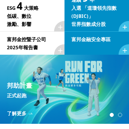
4
公司治理架構
ESG
大策略
入選 「道瓊領先指數
人才招募
富邦集團簡介
®
Run for Green
低碳、數位
(DJBIC)」
永續國際倡議
低碳
評比及獲獎
股東會
激勵、影響
世界指數成分股
焦點職缺與查詢
創新科技
2025富邦金控營運報告
最新 ESG 消息
數位
董事會
致股東報告書
富邦金控暨子公司
富邦金融安全專區
職涯發展
2025年報告書
投資人關係
永續報告書下載
激勵
功能性委員會
法定揭露事項
董事會成員
薪酬福利
利害關係人溝通
影響
報告書下載
據點查詢
內部稽核組織及運作
股東會資訊
獨立董事選任資訊
甄選常見問題
重大主題鑑別
其他 ESG 資料
重大性議題分析
金控成員
公司重要章則
董事會重要決議
與我們聯繫
利害關係人溝通管道
獨立董事信箱
董事會 (含功能性委員會) 績效評估
富邦人壽
富邦人壽(香港)
立即加入
利害關係人溝通頻率
越南富邦人壽
富邦現代人壽
申訴信箱
董事會出席情形
/
台北富邦銀行
02
02