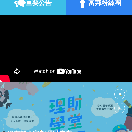
重要公告
富邦粉絲團
董事長蔡明興獲頒亞洲最佳執行長獎 展現公司治理與
2026.07
永續經營實力
31
富邦投信、證券、人壽奪「台灣永
續投資獎」12項大獎
2026.07
永續金融成果獲肯定 獲獎數再創新高
林志玲獻聲語音導覽 林布蘭、哥
17
雅、透納真跡正式登臺！
美國托雷多美術館52件珍藏首度來臺「古典光影大師:
2026.07
林布蘭到哥雅─托雷多美術館珍藏展I」正式開展
‹
›