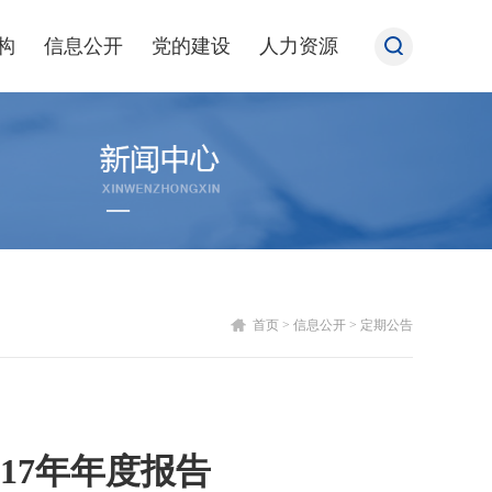
构
信息公开
党的建设
人力资源
首页
>
信息公开
>
定期公告
17年年度报告