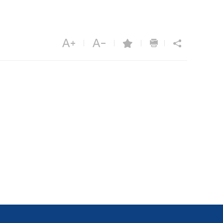
|
|
|
|