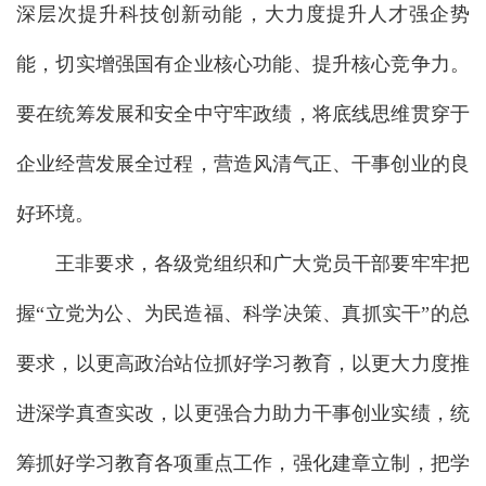
深层次提升科技创新动能，大力度提升人才强企势
能，切实增强国有企业核心功能、提升核心竞争力。
要在统筹发展和安全中守牢政绩，将底线思维贯穿于
企业经营发展全过程，营造风清气正、干事创业的良
好环境。
王非要求，各级党组织和广大党员干部要牢牢把
握“立党为公、为民造福、科学决策、真抓实干”的总
要求，以更高政治站位抓好学习教育，以更大力度推
进深学真查实改，以更强合力助力干事创业实绩，统
筹抓好学习教育各项重点工作，强化建章立制，把学