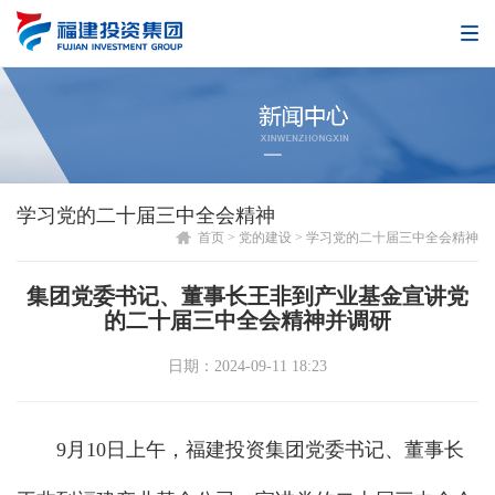
学习党的二十届三中全会精神
首页
>
党的建设
>
学习党的二十届三中全会精神
集团党委书记、董事长王非到产业基金宣讲党
的二十届三中全会精神并调研
日期：2024-09-11 18:23
9月10日上午，福建投资集团党委书记、董事长