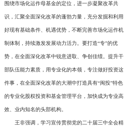
围绕市场化运作母基金的定位，进一步凝聚改革共
识，汇聚全面深化改革的蓬勃力量，充分发掘和利用
好现有基础条件、机遇优势，不断完善市场化运作机
制体制，持续激发发展动力活力。要打造“专”的优
势，在全面深化改革中锐意进取、争创佳绩。提升干
部队伍能力素质，用专业化的本领，专注做好投资这
件事，在全面深化改革的大潮中打造具有“闽投”特色
的专业化股权投资和基金管理平台，加快成为专业高
效、业内知名的头部机构。
王非强调，学习宣传贯彻党的二十届三中全会精