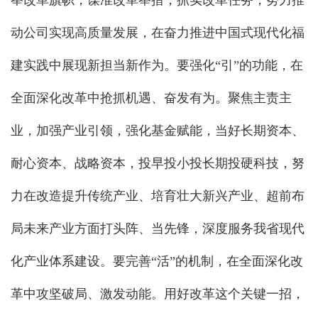
举改革旗帜，谋准改革举措，抓实改革任务，努力推
动公司实现高质量发展，在奋力推进中国式现代化福
建实践中展现新担当新作为。要强化“引”的功能，在
全面深化改革中抢抓机遇、奋发有为。聚焦主责主
业，加强产业引领，强化基金赋能，当好长期资本、
耐心资本、战略资本，投早投小投长期投硬科技，努
力在改造提升传统产业、培育壮大新兴产业、超前布
局未来产业方面打头阵、当先锋，深度服务我省现代
化产业体系建设。要完善“活”的机制，在全面深化改
革中攻坚破局、激发动能。用好改革这个关键一招，