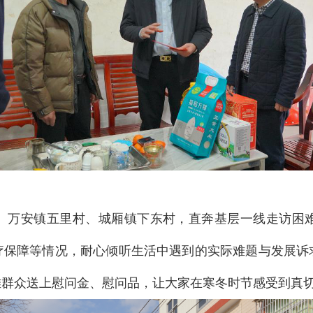
、万安镇五里村、城厢镇下东村，直奔基层一线走访困
疗保障等情况，耐心倾听生活中遇到的实际难题与发展诉
难群众送上慰问金、慰问品，让大家在寒冬时节感受到真