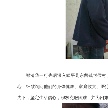
郑清华一行先后深入武平县东留镇封侯村
心，细致询问他们的身体健康、家庭收支、医
力下，坚定生活信心，积极克服困难，并为困