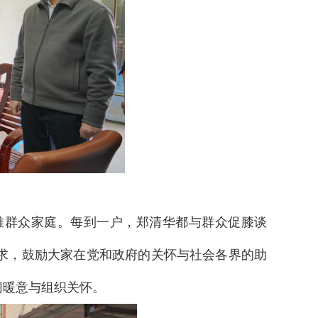
难群众家庭。每到一户，郑清华都与群众促膝谈
求，鼓励大家在党和政府的关怀与社会各界的助
切暖意与组织关怀。