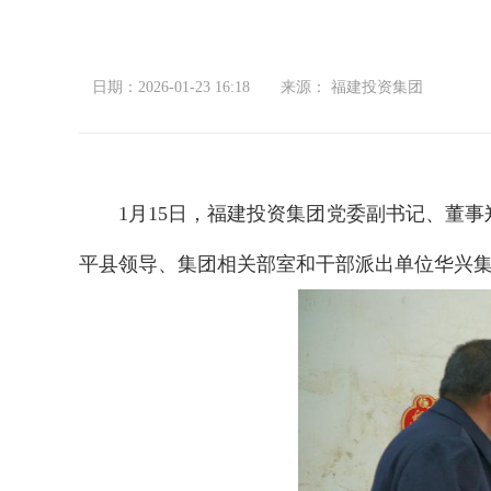
日期：2026-01-23 16:18
来源： 福建投资集团
1月15日，福建投资集团党委副书记、董
平县领导、集团相关部室和干部派出单位华兴