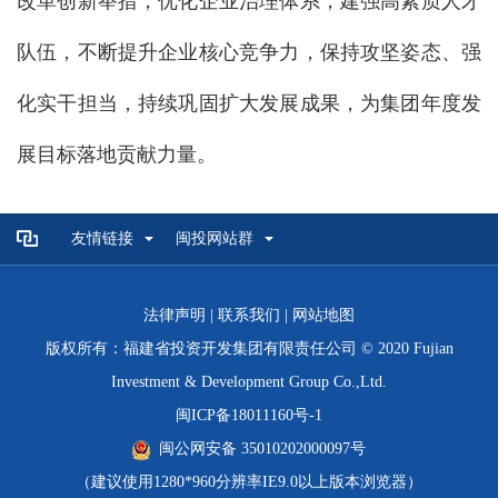
改革创新举措，优化企业治理体系，建强高素质人才
队伍，不断提升企业核心竞争力，保持攻坚姿态、强
化实干担当，持续巩固扩大发展成果，为集团年度发
展目标落地贡献力量。
友情链接
闽投网站群
法律声明
|
联系我们
|
网站地图
版权所有：福建省投资开发集团有限责任公司 © 2020 Fujian
Investment & Development Group Co.,Ltd.
闽ICP备18011160号-1
闽公网安备 35010202000097号
（建议使用1280*960分辨率IE9.0以上版本浏览器）