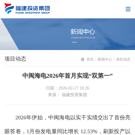
项目动态
首页
>
新闻中心
>
项目动态
中闽海电2026年首月实现“双第一”
日期：2026-02-27 10:26
来源： 福建投资集团
2026年伊始，中闽海电以实干实绩交出了首份亮
眼答卷，1月份发电量同比增长 12.53%，刷新投产以