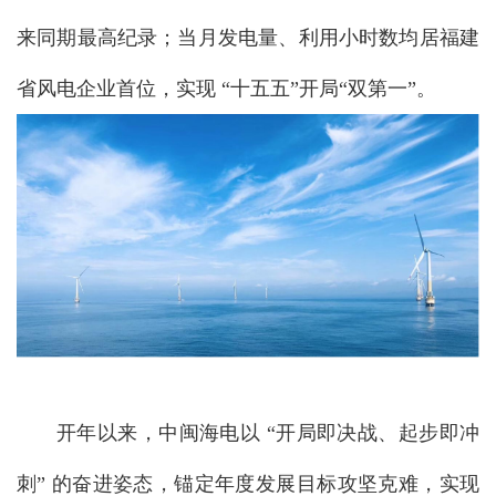
来同期最高纪录；当月发电量、利用小时数均居福建
省风电企业首位，实现 “十五五”开局“双第一”。
开年以来，中闽海电以 “开局即决战、起步即冲
刺” 的奋进姿态，锚定年度发展目标攻坚克难，实现