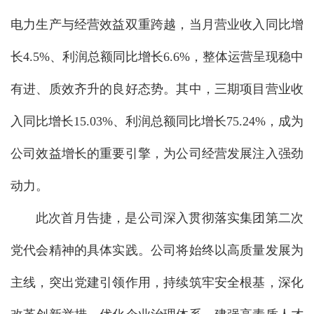
电力生产与经营效益双重跨越，当月营业收入同比增
长4.5%、利润总额同比增长6.6%，整体运营呈现稳中
有进、质效齐升的良好态势。其中，三期项目营业收
入同比增长15.03%、利润总额同比增长75.24%，成为
公司效益增长的重要引擎，为公司经营发展注入强劲
动力。
此次首月告捷，是公司深入贯彻落实集团第二次
党代会精神的具体实践。公司将始终以高质量发展为
主线，突出党建引领作用，持续筑牢安全根基，深化