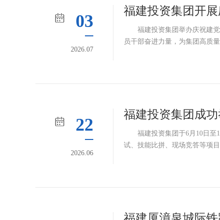
福建投资集团开展庆
03
福建投资集团举办庆祝建党
员干部奋进力量，为集团高质量
2026.07
福建投资集团成功举
22
福建投资集团于6月10日至
试、技能比拼、现场竞答等项目
2026.06
福建厦漳泉城际铁