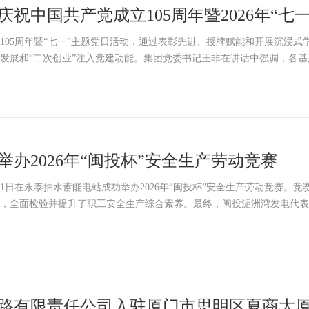
祝中国共产党成立105周年暨2026年“七
105周年暨“七一”主题党日活动，通过表彰先进、授牌赋能和开展沉浸
发展和“二次创业”注入党建动能。集团党委书记王非在讲话中强调，各基层
办2026年“闽投杯”安全生产劳动竞赛
11日在永泰抽水蓄能电站成功举办2026年“闽投杯”安全生产劳动竞赛。
，全面检验并提升了职工安全生产综合素养。最终，闽投湄洲湾发电代表队
路有限责任公司入驻厦门市思明区夏商大