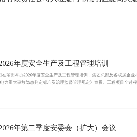
2026年度安全生产及工程管理培训
5日在莆田举办2026年度安全生产及工程管理培训，集团总部及各权属企
电力重大事故隐患判定标准及治理监督管理规定》宣贯、工程项目全过程安
2026年第二季度安委会（扩大）会议