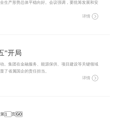
安全生产形势总体平稳向好。会议强调，要统筹发展和安
详情
五”开局
动。集团在金融服务、能源保供、项目建设等关键领域
显了省属国企的责任担当。
详情
到第
页
GO