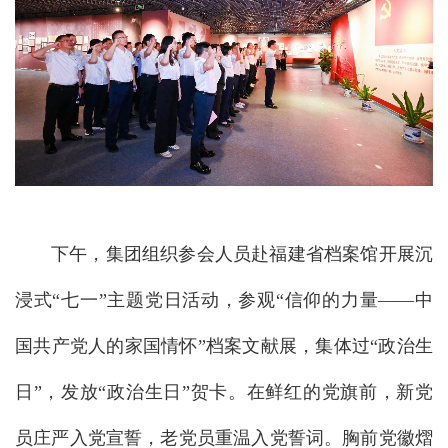
下午，集团组织参会人员赴福建省档案馆开展沉
浸式“七一”主题党日活动，参观“信仰的力量——中
国共产党人的家国情怀”档案文献展，集体过“政治生
日”，发放“政治生日”贺卡。在鲜红的党旗前，新党
员庄严入党宣誓，老党员重温入党誓词。胸前党徽熠