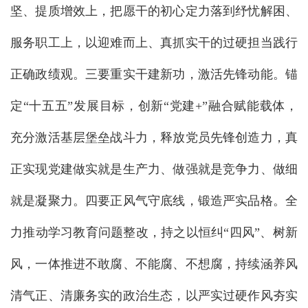
坚、提质增效上，把愿干的初心定力落到纾忧解困、
服务职工上，以迎难而上、真抓实干的过硬担当践行
正确政绩观。三要重实干建新功，激活先锋动能。锚
定“十五五”发展目标，创新“党建+”融合赋能载体，
充分激活基层堡垒战斗力，释放党员先锋创造力，真
正实现党建做实就是生产力、做强就是竞争力、做细
就是凝聚力。四要正风气守底线，锻造严实品格。全
力推动学习教育问题整改，持之以恒纠“四风”、树新
风，一体推进不敢腐、不能腐、不想腐，持续涵养风
清气正、清廉务实的政治生态，以严实过硬作风夯实