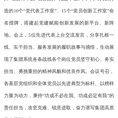
造的10个“党代表工作室”、15个“党员创新工作室”命
名授牌，搭建起党建赋能创新发展的新平台、新阵
地。会上，5位先进代表上台交流发言，分享扎根一
线、实干担当、服务发展的履职故事与感悟，生动展
现了集团系统各条战线各个岗位党员坚守初心、务实
担当、勇挑重担的精神风貌和优良作风。会议号召，
各基层党组织和全体党员以先进典型为标杆、以榜样
力量为动力，秉持“功成不必在我、功成必定有我”的
责任担当，攻坚克难、锐意进取，奋力谱写集团高质