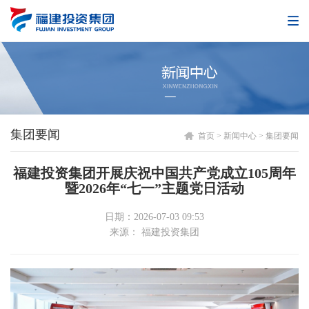
集团要闻
首页
>
新闻中心
>
集团要闻
福建投资集团开展庆祝中国共产党成立105周年
暨2026年“七一”主题党日活动
日期：2026-07-03 09:53
来源： 福建投资集团