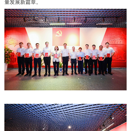
量发展新篇章。