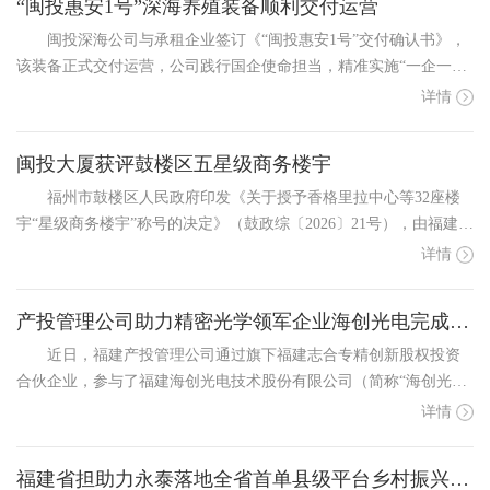
“闽投惠安1号”深海养殖装备顺利交付运营
闽投深海公司与承租企业签订《“闽投惠安1号”交付确认书》，
该装备正式交付运营，公司践行国企使命担当，精准实施“一企一
策”原则，为承租方提供定制化服务保障，并同步签订《安全生产管
详情
理协议》明确权责边界。下一步，闽投深海公司将统筹推进“闽投”系
列深海养殖装备布局建设与运营落...
闽投大厦获评鼓楼区五星级商务楼宇
福州市鼓楼区人民政府印发《关于授予香格里拉中心等32座楼
宇“星级商务楼宇”称号的决定》（鼓政综〔2026〕21号），由福建闽
都置业发展有限责任公司投资建设、福建中闽建发物业有限公司运
详情
营和申报的闽投运营中心（闽投大厦）成功获评五星级商务楼宇，
位列全区7座五星级楼宇之一。本次评选...
产投管理公司助力精密光学领军企业海创光电完成新三板定向发行
近日，福建产投管理公司通过旗下福建志合专精创新股权投资
合伙企业，参与了福建海创光电技术股份有限公司（简称“海创光
电”）新三板创新层挂牌同步定向发行。海创光电是深耕精密光学与
详情
光纤激光领域的国家级高新技术企业，是全球少数实现车规级
1550nm光纤激光雷达光源模组大规模量产的核...
福建省担助力永泰落地全省首单县级平台乡村振兴公司债