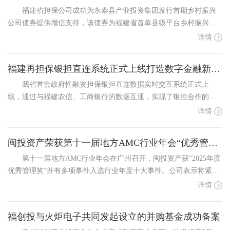
福建省担保公司成功为永泰县产业投资集团发行首期乡村振兴
公司债券提供增信支持，该债券为福建省首单县级平台乡村振兴公
司债，发行规模3亿元，票面利率2.32%，创全国同条件债券最低利
详情
率。福建省担通过AAA信用评级优势压降融资成本，为永泰县特色
产业引入长期低成本资金，未来将持续创新增...
福建再担保银担直连系统正式上线打造数字金融新生态
我省首套政府性融资担保银担直连数据实时交互系统正式上
线，通过与福建农信、工商银行的数据互通，实现了银担合作的数
据互通、流程智联与风险共防。该系统通过重构业务流程，建立了
详情
标准化数据交互体系、全链条风控机制及信息共享通道，有效提升
了业务办理效率并强化了风险管控。福建再担...
闽投资产荣获第十一届地方AMC行业年会“优秀管理奖”等多项殊荣
第十一届地方AMC行业年会在广州召开，闽投资产获“2025年度
优秀管理奖”并有多项事件入选行业年度十大事件。公司表示将紧扣
高质量发展导向，推进业务转型与创新，助力区域金融提质增效。
详情
福创投与火炬电子共同发起设立的并购基金成功备案