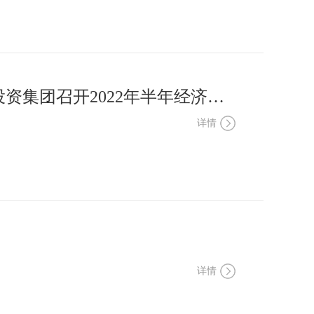
“二次创业”再出发 奋力打造一流国有资本投资公司——福建投资集团召开2022年半年经济运行分析会暨改革发展研讨会
详情
详情