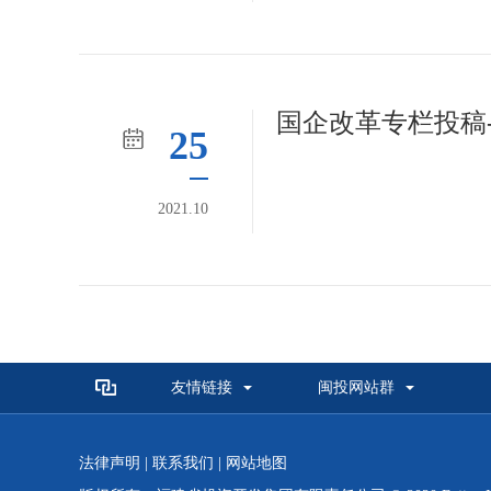
国企改革专栏投稿
25
2021.10
友情链接
闽投网站群
法律声明
|
联系我们
|
网站地图