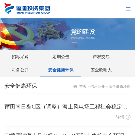
招标采购
定期公告
产权交易
司务公开
安全健康环保
安全吹哨人
安全健康环保
首页
>
信息公开
>
安全健康环保
莆田南日岛C区（调整）海上风电场工程社会稳定风险分析公示文件
详情